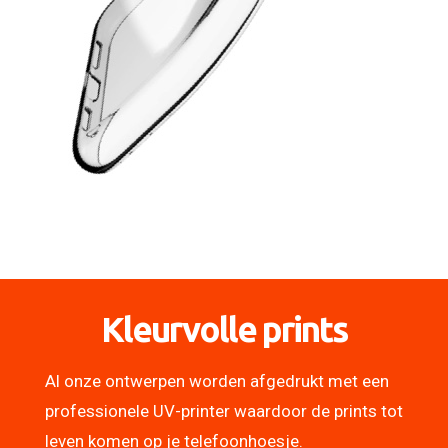
Kleurvolle prints
Al onze ontwerpen worden afgedrukt met een
professionele UV-printer waardoor de prints tot
leven komen op je telefoonhoesje.