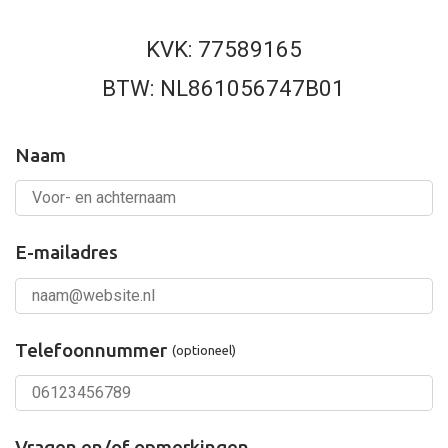
KVK: 77589165
BTW: NL861056747B01
Naam
E-mailadres
Website:
Telefoonnummer
(optioneel)
Vragen en/of opmerkingen