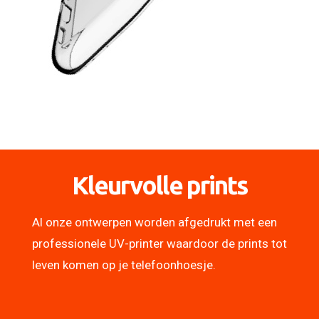
Kleurvolle prints
Al onze ontwerpen worden afgedrukt met een
professionele UV-printer waardoor de prints tot
leven komen op je telefoonhoesje.