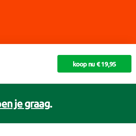
koop nu € 19,95
en je graag
.