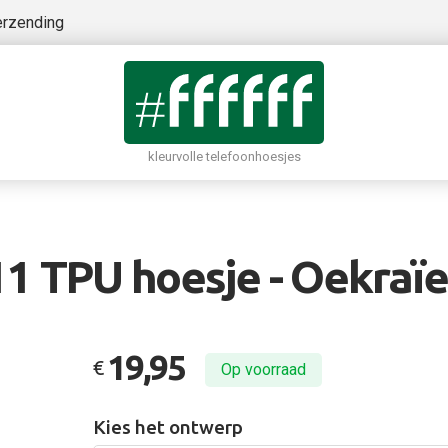
erzending
kleurvolle telefoonhoesjes
11 TPU hoesje - Oekraïe
19,95
€
Op voorraad
Kies het ontwerp