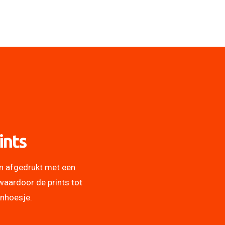
ints
n afgedrukt met een
waardoor de prints tot
onhoesje.