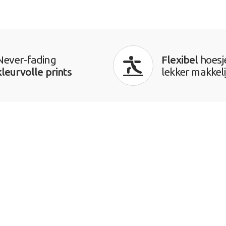
Never-fading
Flexibel
hoesj
kleurvolle prints
lekker makkeli