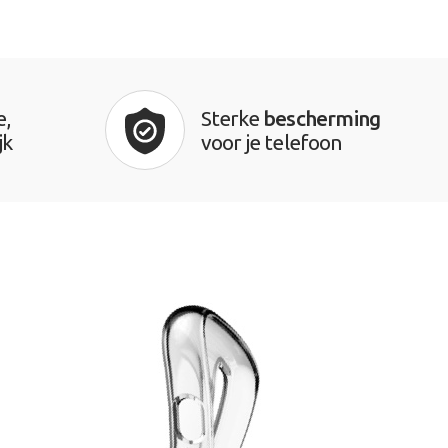
e,
Sterke
bescherming
jk
voor je telefoon