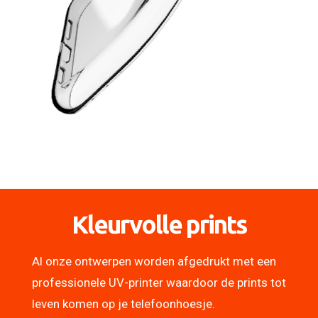
Kleurvolle prints
Al onze ontwerpen worden afgedrukt met een
professionele UV-printer waardoor de prints tot
leven komen op je telefoonhoesje.