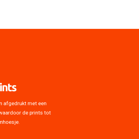
ints
n afgedrukt met een
waardoor de prints tot
onhoesje.