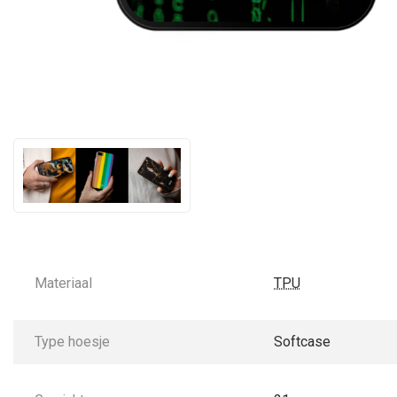
Materiaal
TPU
Type hoesje
Softcase