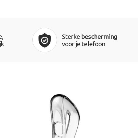
e,
Sterke
bescherming
jk
voor je telefoon