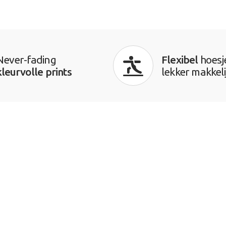
Never-fading
Flexibel
hoesj
kleurvolle prints
lekker makkeli