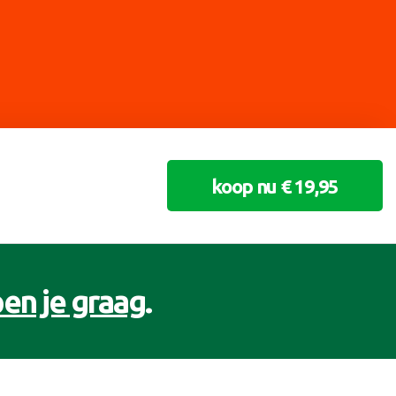
koop nu € 19,95
en je graag
.