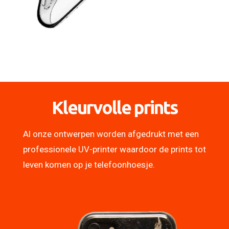
Kleurvolle prints
Al onze ontwerpen worden afgedrukt met een
professionele UV-printer waardoor de prints tot
leven komen op je telefoonhoesje.