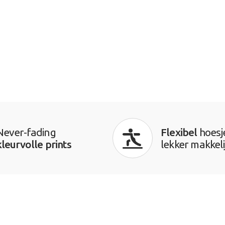
Never-fading
Flexibel
hoesj
kleurvolle prints
lekker makkeli