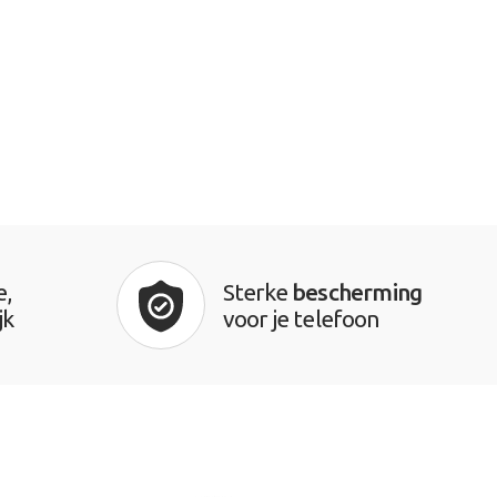
e,
Sterke
bescherming
jk
voor je telefoon