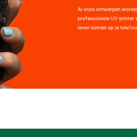
Al onze ontwerpen worde
professionele UV-printer 
leven komen op je telefo