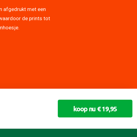
n afgedrukt met een
waardoor de prints tot
onhoesje.
koop nu € 19,95