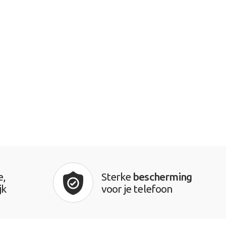
e,
Sterke
bescherming
jk
voor je telefoon