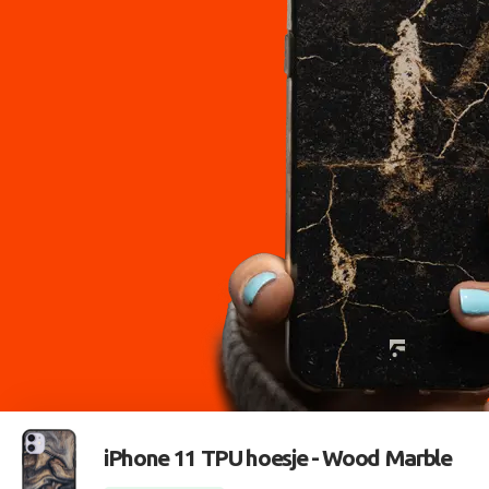
iPhone 11 TPU hoesje -
Wood Marble