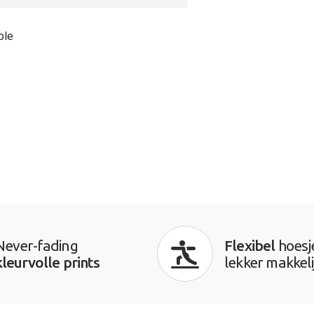
ble
Never-fading
Flexibel
hoesj
kleurvolle prints
lekker makkeli