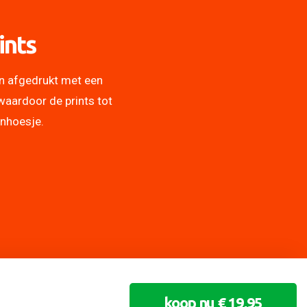
ints
n afgedrukt met een
waardoor de prints tot
onhoesje.
koop nu € 19,95