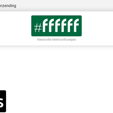
erzending
kleurvolle telefoonhoesjes
s