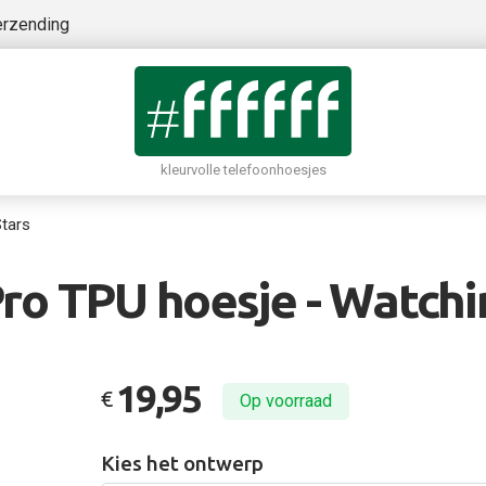
erzending
kleurvolle telefoonhoesjes
Stars
ro TPU hoesje - Watchi
19,95
€
Op voorraad
Kies het ontwerp