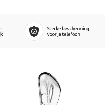
e,
Sterke
bescherming
jk
voor je telefoon