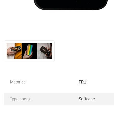
Materiaal
TPU
Type hoesje
Softcase