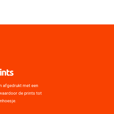
ints
n afgedrukt met een
waardoor de prints tot
onhoesje.