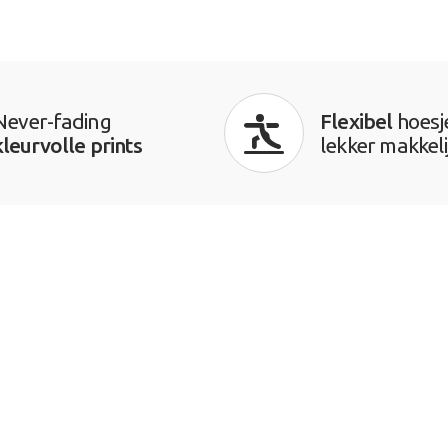
Never-fading
Flexibel
hoesj
kleurvolle prints
lekker makkeli