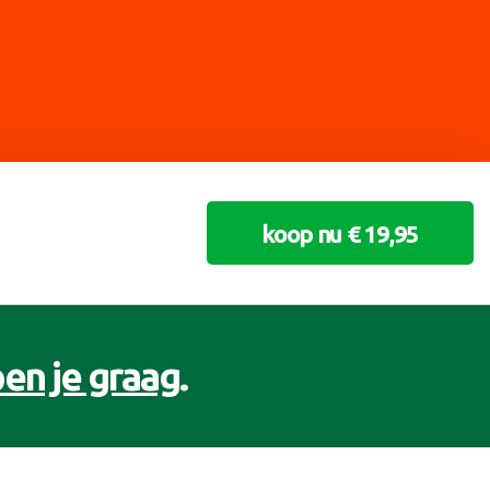
koop nu € 19,95
en je graag
.