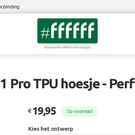
erzending
kleurvolle telefoonhoesjes
1 Pro TPU hoesje - Perf
19,95
€
Op voorraad
Kies het ontwerp