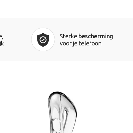
e,
Sterke
bescherming
jk
voor je telefoon