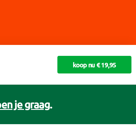
koop nu € 19,95
en je graag
.