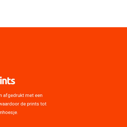
ints
n afgedrukt met een
waardoor de prints tot
onhoesje.