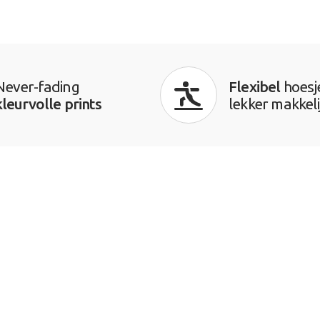
Never-fading
Flexibel
hoesj
kleurvolle prints
lekker makkeli