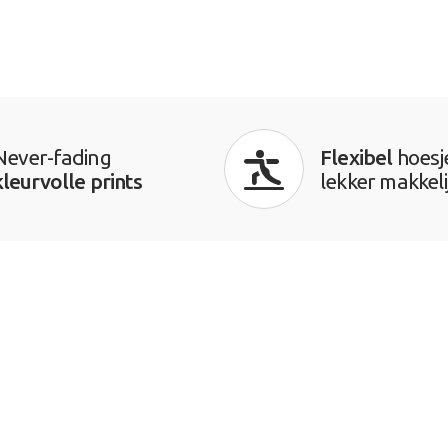
Never-fading
Flexibel
hoesj
kleurvolle prints
lekker makkeli