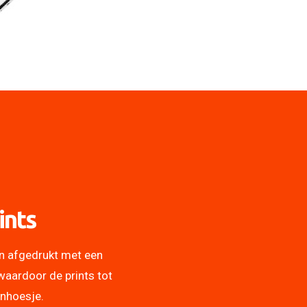
ints
n afgedrukt met een
waardoor de prints tot
onhoesje.