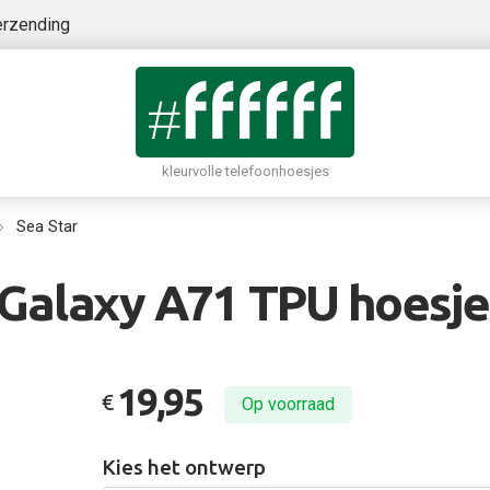
erzending
kleurvolle telefoonhoesjes
Sea Star
alaxy A71 TPU hoesje 
19,95
€
Op voorraad
Kies het ontwerp