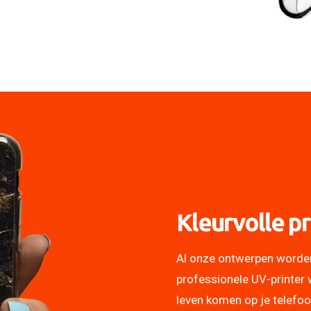
Kleurvolle pr
Al onze ontwerpen worde
professionele UV-printer 
leven komen op je telefo