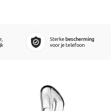
e,
Sterke
bescherming
jk
voor je telefoon