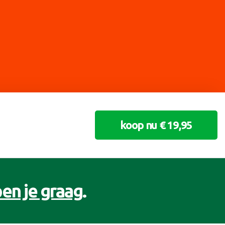
koop nu € 19,95
en je graag
.