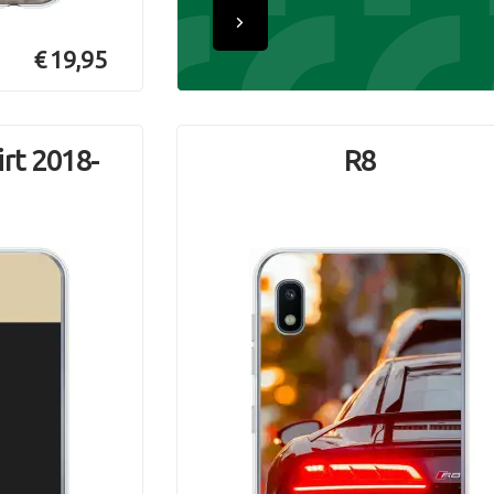
€ 19,95
irt 2018-
R8