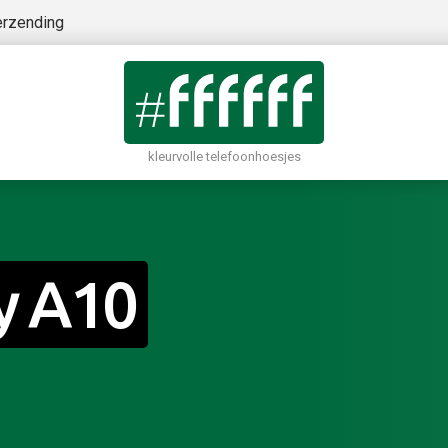
erzending
kleurvolle telefoonhoesjes
y A10