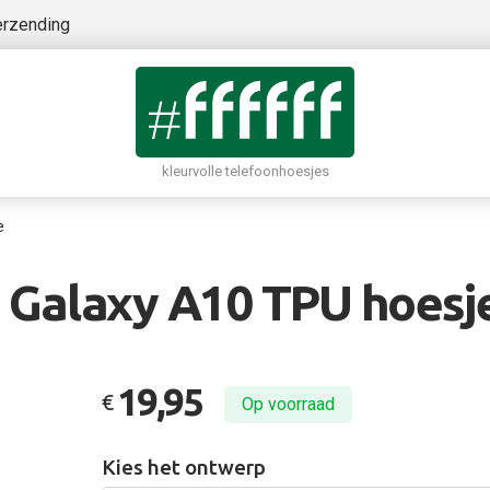
erzending
kleurvolle telefoonhoesjes
e
Galaxy A10 TPU hoesje 
19,95
€
Op voorraad
Kies het ontwerp