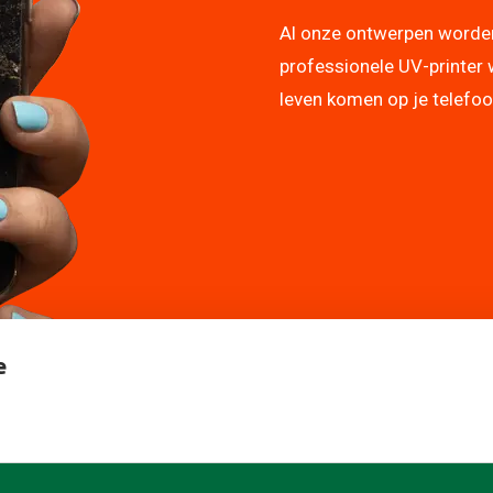
Al onze ontwerpen worde
professionele UV-printer 
leven komen op je telefo
e