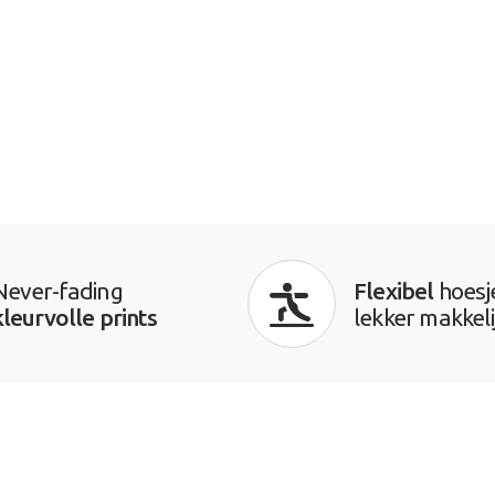
Never-fading
Flexibel
hoesj
kleurvolle prints
lekker makkeli