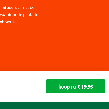
n afgedrukt met een
waardoor de prints tot
onhoesje.
koop nu € 19,95