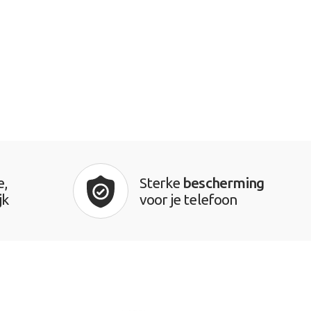
e,
Sterke
bescherming
jk
voor je telefoon