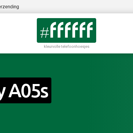
erzending
kleurvolle telefoonhoesjes
y A05s