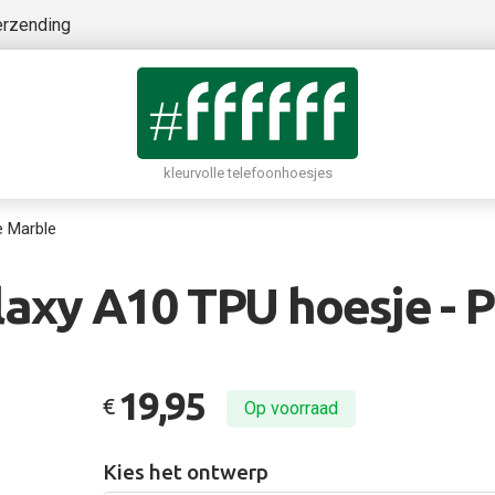
erzending
kleurvolle telefoonhoesjes
e Marble
axy A10 TPU hoesje - P
19,95
€
Op voorraad
Kies het ontwerp