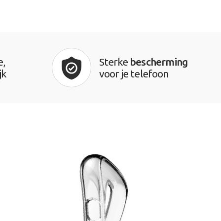
e,
Sterke
bescherming
jk
voor je telefoon