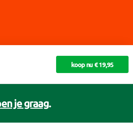
koop nu € 19,95
en je graag
.