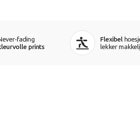
Never-fading
Flexibel
hoesj
kleurvolle prints
lekker makkeli