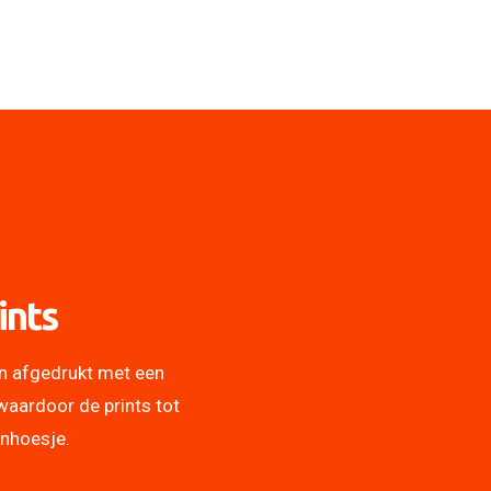
ints
n afgedrukt met een
waardoor de prints tot
onhoesje.