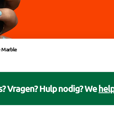
 Marble
s? Vragen? Hulp nodig? We
help