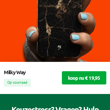
Milky Way
koop nu € 19,95
Op voorraad
Keuzestress? Vragen? Hulp