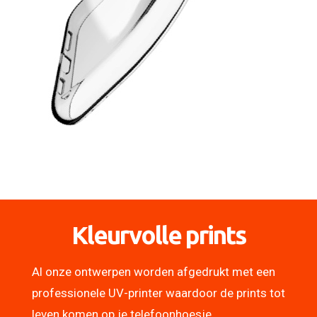
Kleurvolle prints
Al onze ontwerpen worden afgedrukt met een
professionele UV-printer waardoor de prints tot
leven komen op je telefoonhoesje.