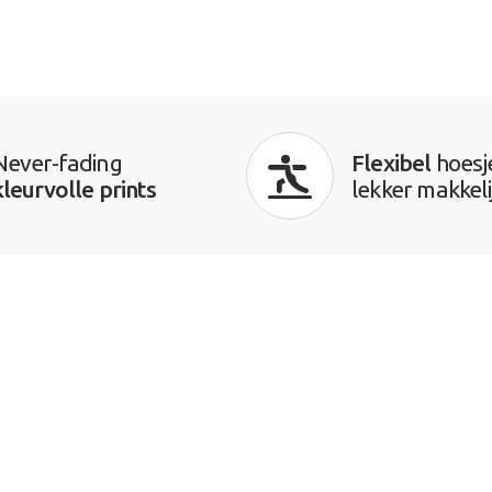
Never-fading
Flexibel
hoesj
kleurvolle prints
lekker makkeli