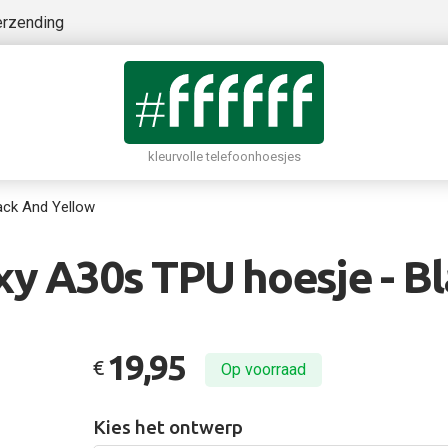
erzending
kleurvolle telefoonhoesjes
ack And Yellow
y A30s TPU hoesje - Bl
19,95
€
Op voorraad
Kies het ontwerp