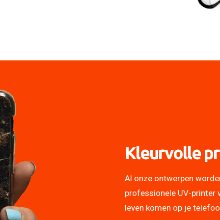
Kleurvolle pr
Al onze ontwerpen worde
professionele UV-printer 
leven komen op je telefo