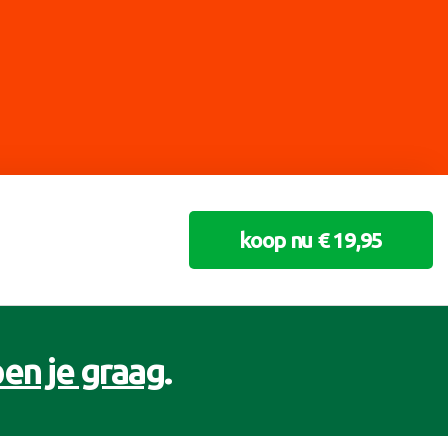
koop nu € 19,95
en je graag
.