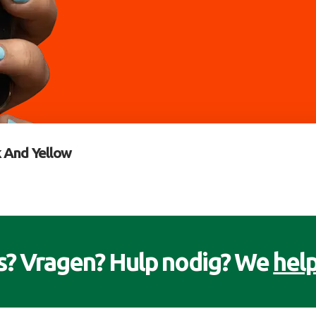
 And Yellow
s? Vragen? Hulp nodig? We
help