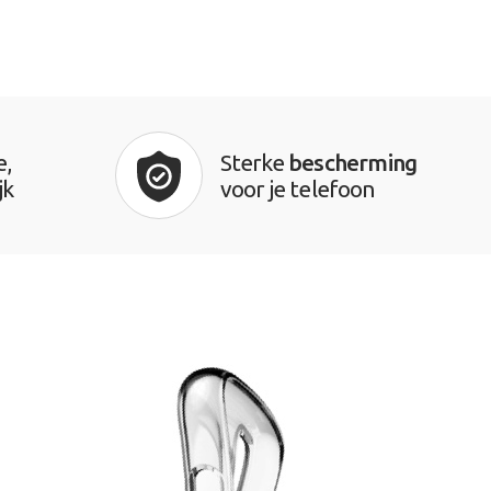
e,
Sterke
bescherming
jk
voor je telefoon