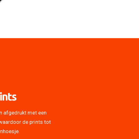
ints
n afgedrukt met een
waardoor de prints tot
onhoesje.