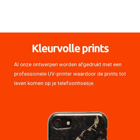
Kleurvolle prints
Al onze ontwerpen worden afgedrukt met een
professionele UV-printer waardoor de prints tot
leven komen op je telefoonhoesje.