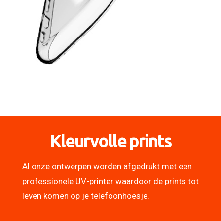
Kleurvolle prints
Al onze ontwerpen worden afgedrukt met een
professionele UV-printer waardoor de prints tot
leven komen op je telefoonhoesje.