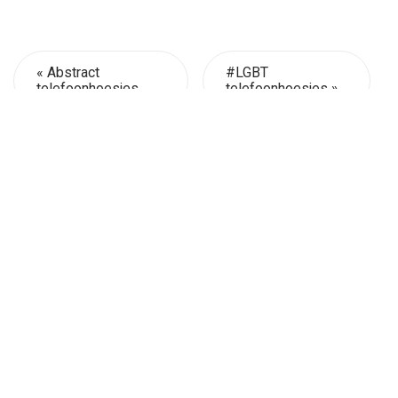
« Abstract
#LGBT
telefoonhoesjes
telefoonhoesjes »
Keuzestress? Vragen? Hulp
nodig? We
helpen je graag
.
#ffffff
Veelgestelde vragen