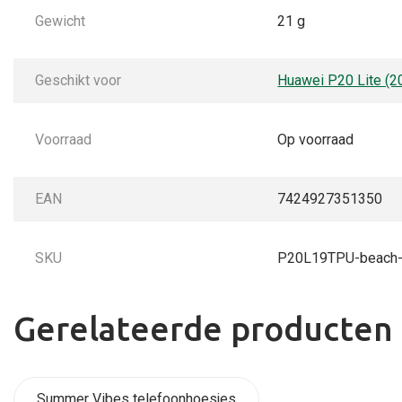
Gewicht
21 g
Geschikt voor
Huawei P20 Lite (2
Voorraad
Op voorraad
EAN
7424927351350
SKU
P20L19TPU-beach-a
Gerelateerde producten
Summer Vibes telefoonhoesjes