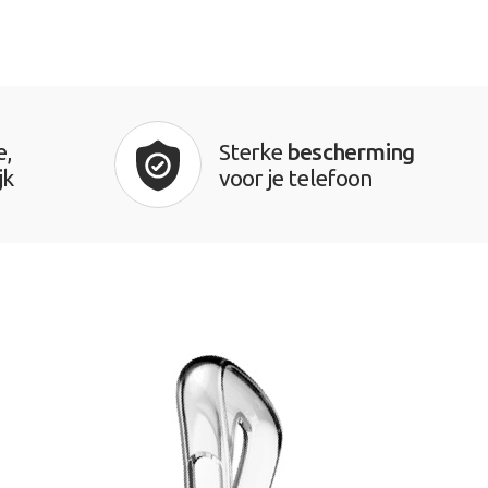
e,
Sterke
bescherming
jk
voor je telefoon