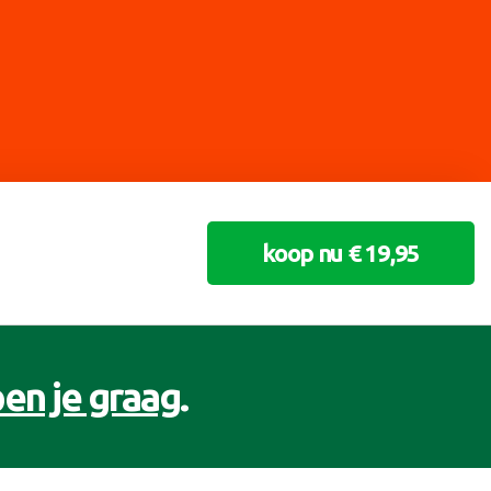
koop nu € 19,95
en je graag
.