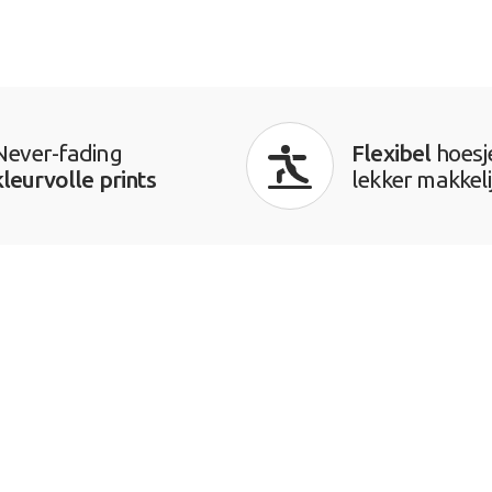
Never-fading
Flexibel
hoesj
kleurvolle prints
lekker makkeli