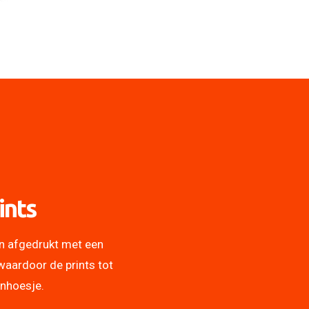
ints
n afgedrukt met een
waardoor de prints tot
onhoesje.