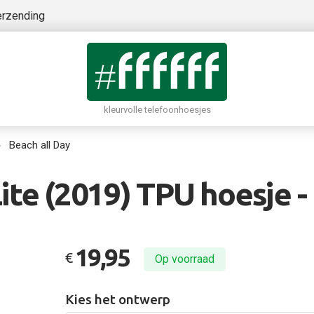
erzending
kleurvolle telefoonhoesjes
Beach all Day
te (2019) TPU hoesje -
19,95
€
Op voorraad
Kies het ontwerp