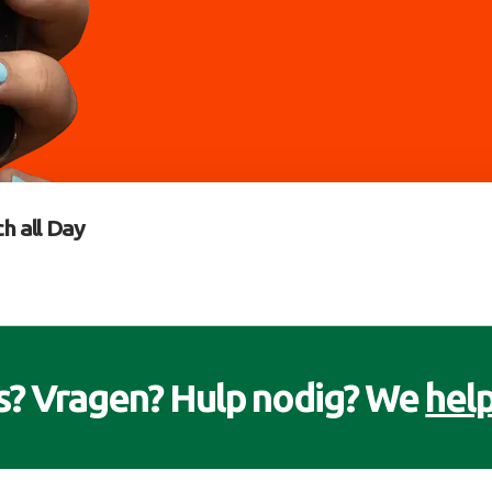
h all Day
s? Vragen? Hulp nodig? We
help