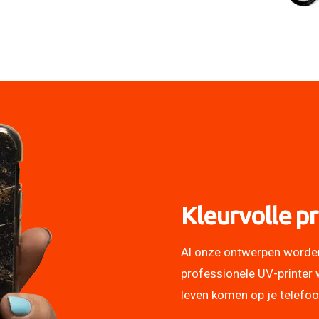
Kleurvolle pr
Al onze ontwerpen worde
professionele UV-printer 
leven komen op je telefo