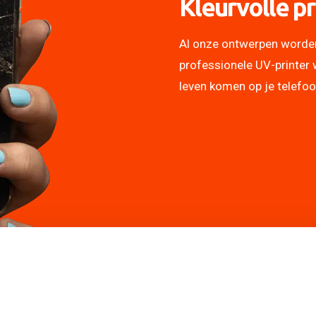
Kleurvolle pr
Al onze ontwerpen worde
professionele UV-printer 
leven komen op je telefo