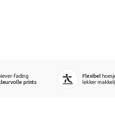
Never-fading
Flexibel
hoesj
kleurvolle prints
lekker makkeli