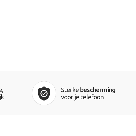
e,
Sterke
bescherming
jk
voor je telefoon