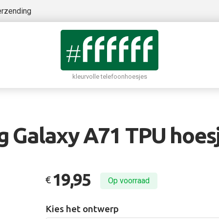
erzending
kleurvolle telefoonhoesjes
 Galaxy A71 TPU hoesje
19,95
€
Op voorraad
Kies het ontwerp