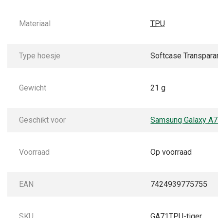
Materiaal
TPU
Type hoesje
Softcase Transpara
Gewicht
21 g
Geschikt voor
Samsung Galaxy A
Voorraad
Op voorraad
EAN
7424939775755
SKU
GA71TPU-tiger