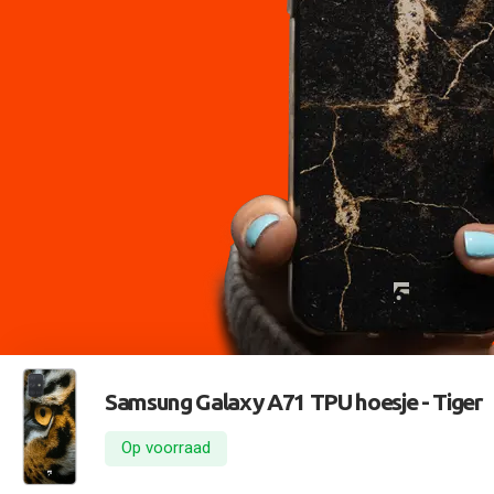
Samsung Galaxy A71 TPU hoesje -
Tiger
Op voorraad