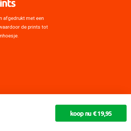
ints
n afgedrukt met een
waardoor de prints tot
onhoesje.
koop nu € 19,95