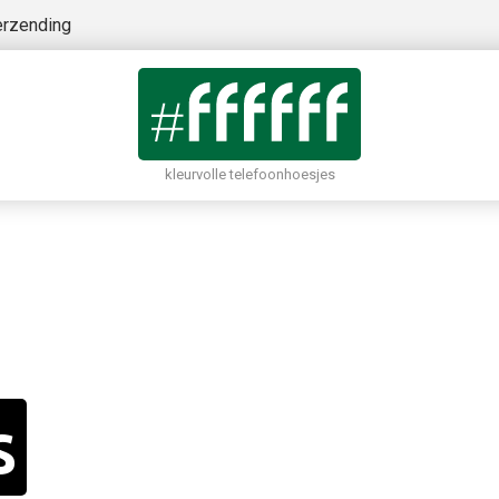
erzending
kleurvolle telefoonhoesjes
s