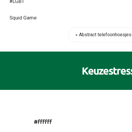
#LGBT
Squid Game
« Abstract telefoonhoesjes
Keuzestres
#ffffff