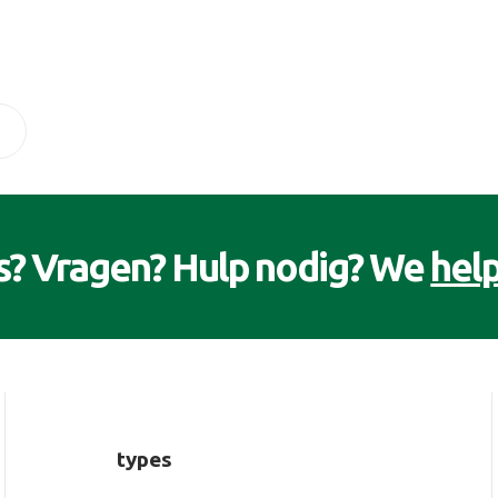
s? Vragen? Hulp nodig? We
help
types