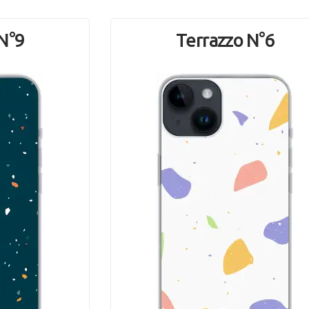
N°9
Terrazzo N°6