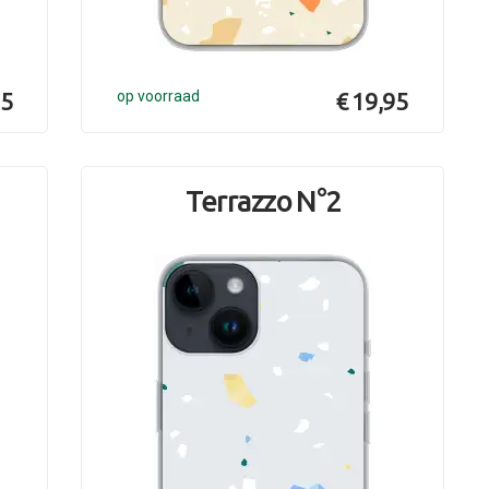
95
op voorraad
€ 19,95
Terrazzo N°2