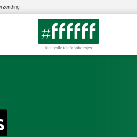
erzending
kleurvolle telefoonhoesjes
s