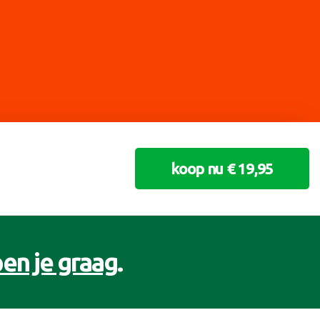
koop nu € 19,95
en je graag
.