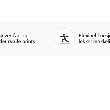
Never-fading
Flexibel
hoesj
kleurvolle prints
lekker makkeli