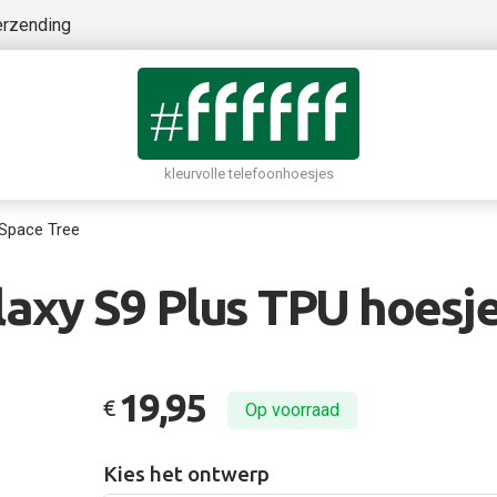
erzending
kleurvolle telefoonhoesjes
Space Tree
xy S9 Plus TPU hoesje
19,95
€
Op voorraad
Kies het ontwerp