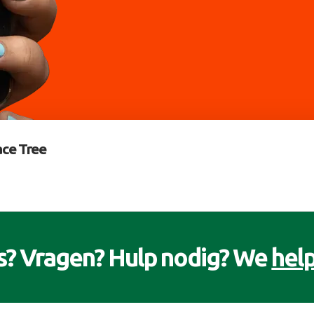
ce Tree
s? Vragen? Hulp nodig? We
help