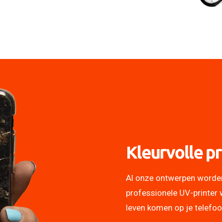
Kleurvolle pr
Al onze ontwerpen worde
professionele UV-printer 
leven komen op je telefo