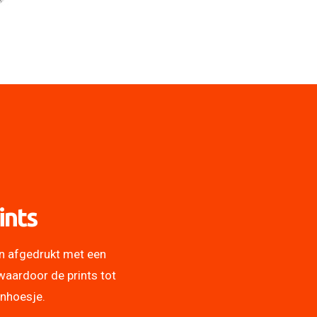
ints
n afgedrukt met een
waardoor de prints tot
onhoesje.