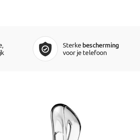
e,
Sterke
bescherming
jk
voor je telefoon