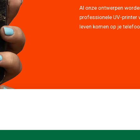
Al onze ontwerpen worde
professionele UV-printer 
leven komen op je telefo