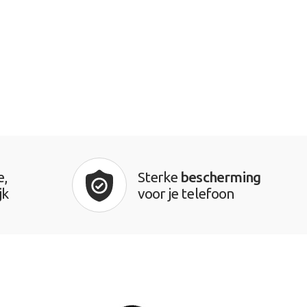
e,
Sterke
bescherming
jk
voor je telefoon