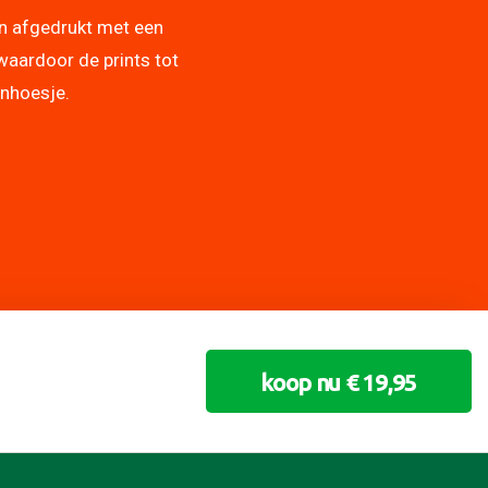
n afgedrukt met een
waardoor de prints tot
onhoesje.
koop nu € 19,95