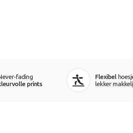
Never-fading
Flexibel
hoesj
kleurvolle prints
lekker makkeli