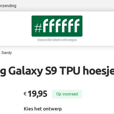
erzending
kleurvolle telefoonhoesjes
Sandy
 Galaxy S9 TPU hoesje
19,95
€
Op voorraad
Kies het ontwerp