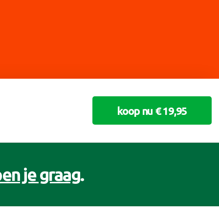
koop nu € 19,95
en je graag
.