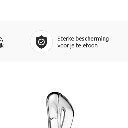
e,
Sterke
bescherming
jk
voor je telefoon