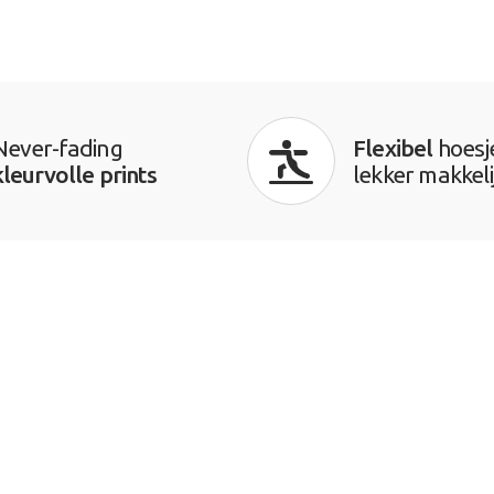
Never-fading
Flexibel
hoesj
kleurvolle prints
lekker makkeli