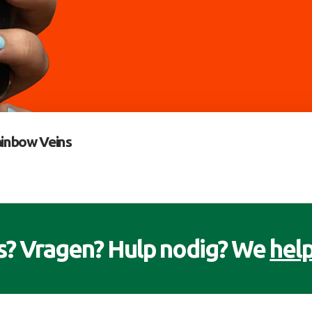
inbow Veins
s? Vragen? Hulp nodig? We
help