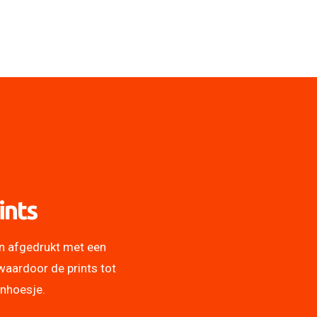
ints
n afgedrukt met een
waardoor de prints tot
onhoesje.