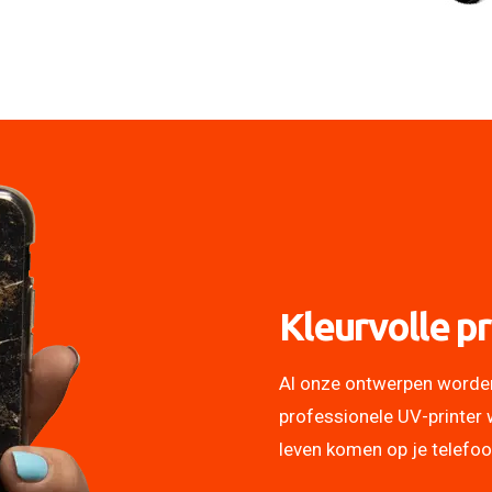
Kleurvolle pr
Al onze ontwerpen worde
professionele UV-printer 
leven komen op je telefo