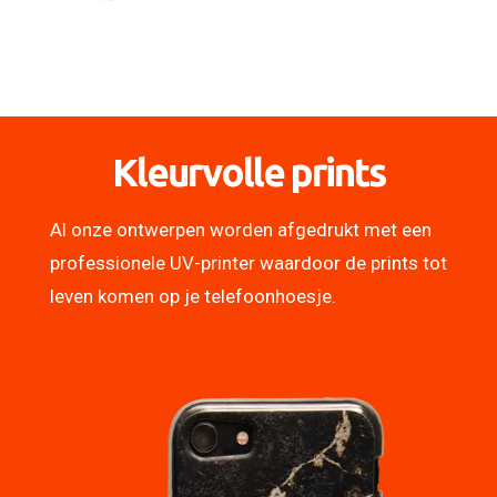
Kleurvolle prints
Al onze ontwerpen worden afgedrukt met een
professionele UV-printer waardoor de prints tot
leven komen op je telefoonhoesje.