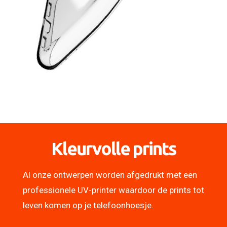
Kleurvolle prints
Al onze ontwerpen worden afgedrukt met een
professionele UV-printer waardoor de prints tot
leven komen op je telefoonhoesje.