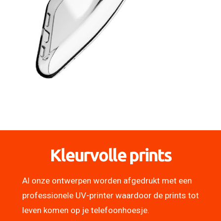
Kleurvolle prints
Al onze ontwerpen worden afgedrukt met een
professionele UV-printer waardoor de prints tot
leven komen op je telefoonhoesje.