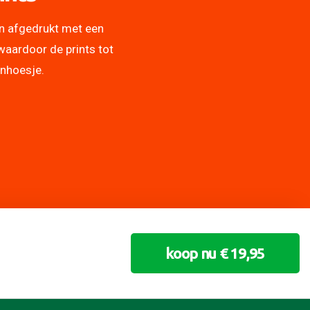
n afgedrukt met een
waardoor de prints tot
onhoesje.
koop nu € 19,95