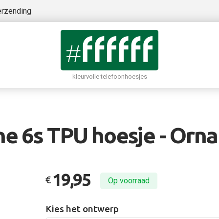
erzending
kleurvolle telefoonhoesjes
ne 6s TPU hoesje - Orn
19,95
€
Op voorraad
Kies het ontwerp