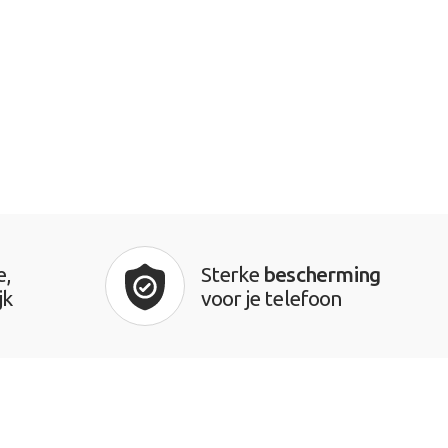
e,
Sterke
bescherming
jk
voor je telefoon