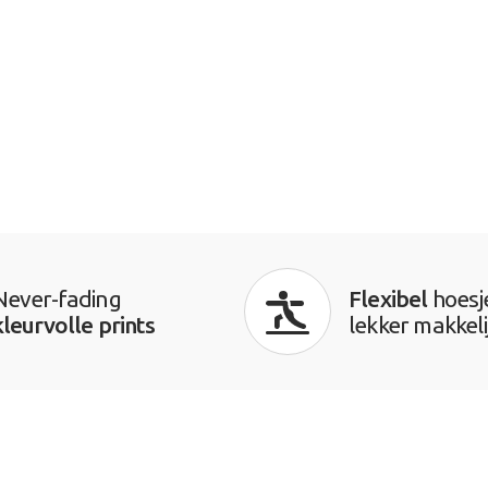
Never-fading
Flexibel
hoesj
kleurvolle prints
lekker makkeli