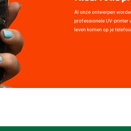
Al onze ontwerpen worde
professionele UV-printer 
leven komen op je telefo