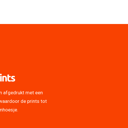
ints
n afgedrukt met een
waardoor de prints tot
onhoesje.