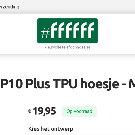
erzending
kleurvolle telefoonhoesjes
P10 Plus TPU hoesje -
19,95
€
Op voorraad
Kies het ontwerp