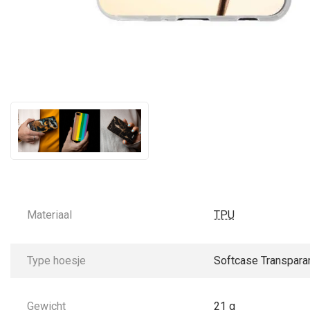
Materiaal
TPU
Type hoesje
Softcase Transpara
Gewicht
21 g