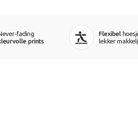
Never-fading
Flexibel
hoesj
kleurvolle prints
lekker makkeli