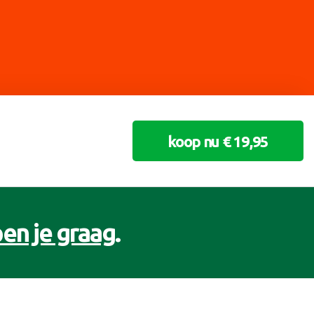
koop nu € 19,95
en je graag
.