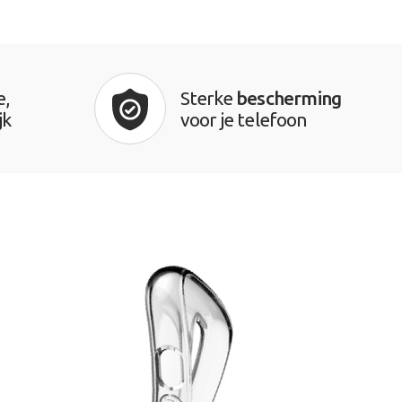
e,
Sterke
bescherming
jk
voor je telefoon