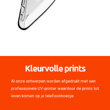
Kleurvolle prints
Al onze ontwerpen worden afgedrukt met een
professionele UV-printer waardoor de prints tot
leven komen op je telefoonhoesje.