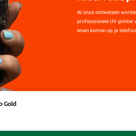
Al onze ontwerpen worde
professionele UV-printer 
leven komen op je telefo
o Gold