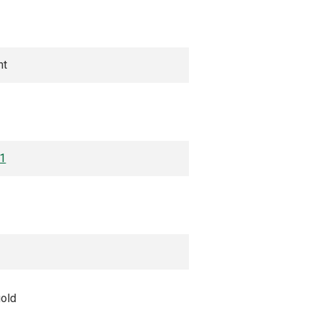
nt
51
old