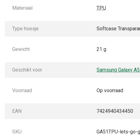
Materiaal
TPU
Type hoesje
Softcase Transpara
Gewicht
21 g
Geschikt voor
Samsung Galaxy A
Voorraad
Op voorraad
EAN
7424940434450
SKU
GA51TPU-lets-go-g