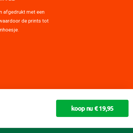
n afgedrukt met een
waardoor de prints tot
onhoesje.
koop nu € 19,95