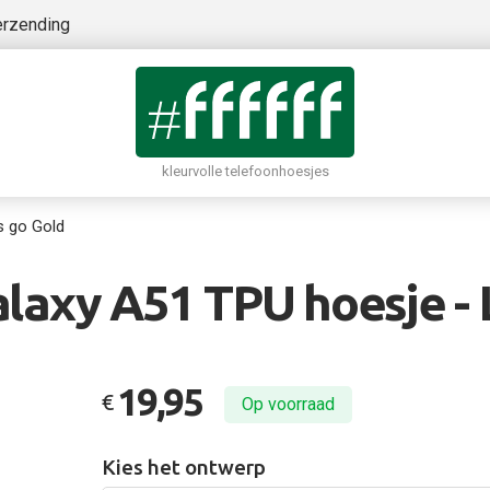
erzending
kleurvolle telefoonhoesjes
s go Gold
axy A51 TPU hoesje - 
19,95
€
Op voorraad
Kies het ontwerp