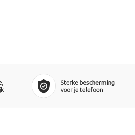
e,
Sterke
bescherming
jk
voor je telefoon