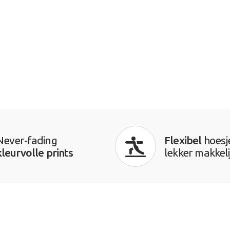
Never-fading
Flexibel
hoesj
kleurvolle prints
lekker makkeli