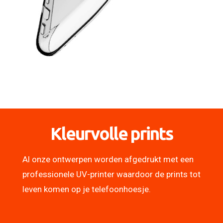
Kleurvolle prints
Al onze ontwerpen worden afgedrukt met een
professionele UV-printer waardoor de prints tot
leven komen op je telefoonhoesje.