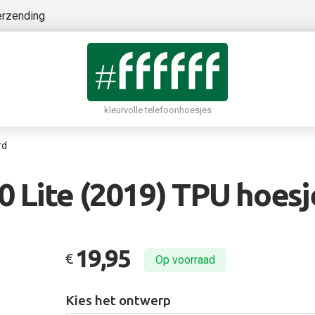
erzending
kleurvolle telefoonhoesjes
rd
 Lite (2019) TPU hoesj
19,95
€
Op voorraad
Kies het ontwerp