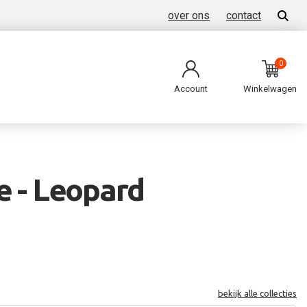
over ons
contact
0
Account
Winkelwagen
e - Leopard
bekijk alle collecties