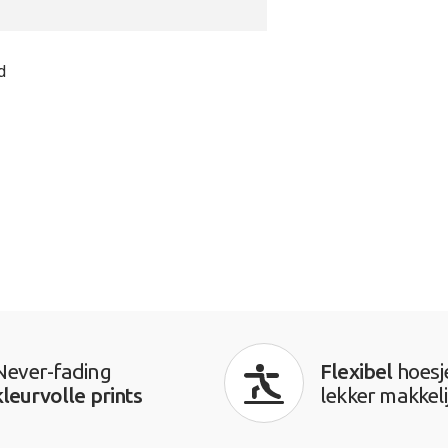
d
Never-fading
Flexibel
hoesj
kleurvolle prints
lekker makkeli