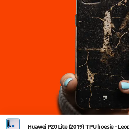
Huawei P20 Lite (2019) TPU hoesje -
Leo