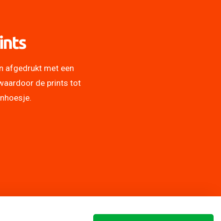
ints
n afgedrukt met een
waardoor de prints tot
onhoesje.