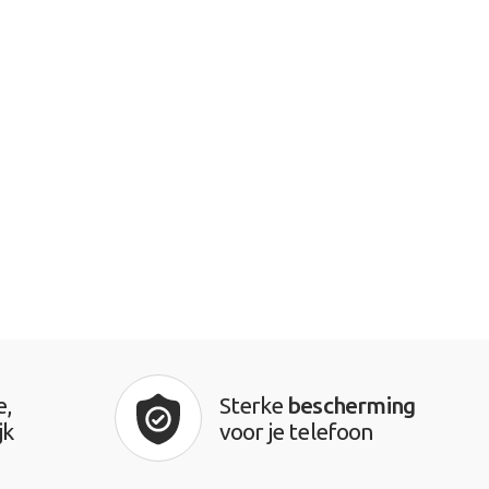
e,
Sterke
bescherming
jk
voor je telefoon