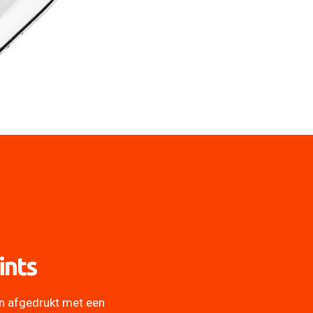
ints
n afgedrukt met een