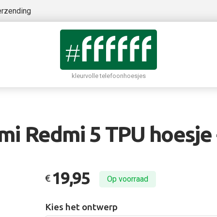
erzending
kleurvolle telefoonhoesjes
mi Redmi 5 TPU hoesje 
19,95
€
Op voorraad
Kies het ontwerp