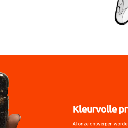
Kleurvolle pr
Al onze ontwerpen worde