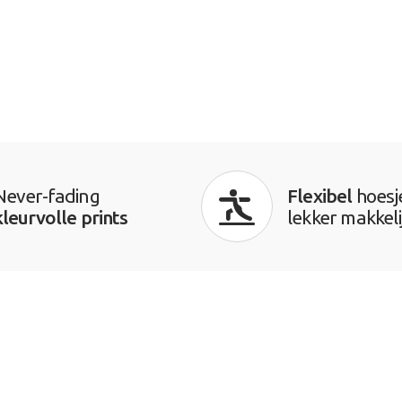
Never-fading
Flexibel
hoesj
kleurvolle prints
lekker makkeli