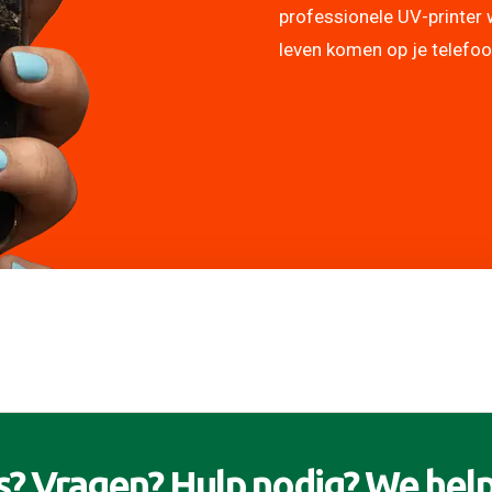
professionele UV-printer 
leven komen op je telefo
s? Vragen? Hulp nodig? We
help