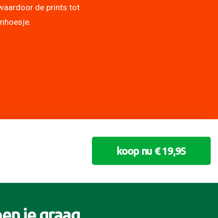
waardoor de prints tot
onhoesje.
koop nu € 19,95
en je graag
.