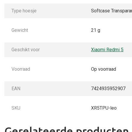
Type hoesje
Softcase Transpara
Gewicht
21 g
Geschikt voor
Xiaomi Redmi 5
Voorraad
Op voorraad
EAN
7424935952907
SKU
XR5TPU-leo
Gerelateerde producten