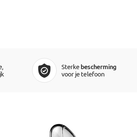
e,
Sterke
bescherming
jk
voor je telefoon