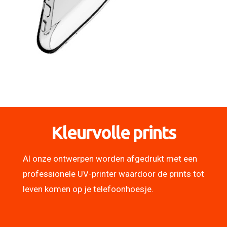
Kleurvolle prints
Al onze ontwerpen worden afgedrukt met een
professionele UV-printer waardoor de prints tot
leven komen op je telefoonhoesje.