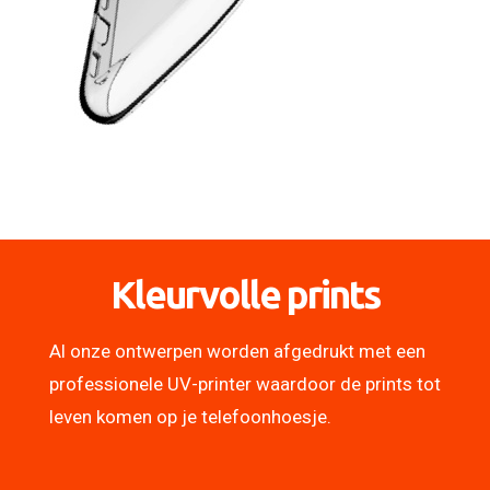
Kleurvolle prints
Al onze ontwerpen worden afgedrukt met een
professionele UV-printer waardoor de prints tot
leven komen op je telefoonhoesje.