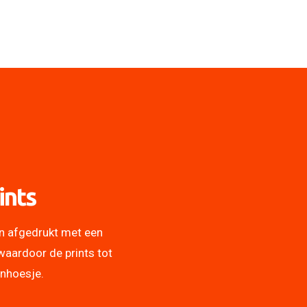
ints
n afgedrukt met een
waardoor de prints tot
onhoesje.