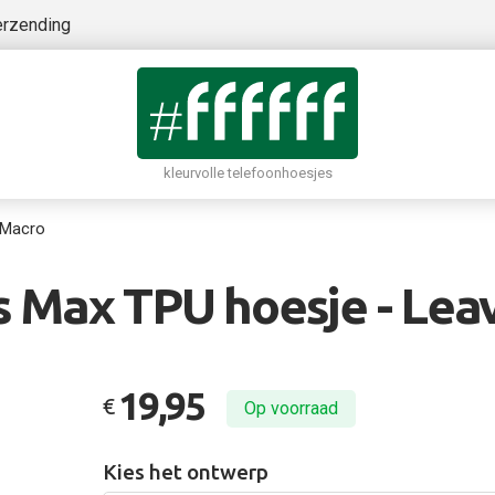
erzending
kleurvolle telefoonhoesjes
 Macro
s Max TPU hoesje - Lea
19,95
€
Op voorraad
Kies het ontwerp