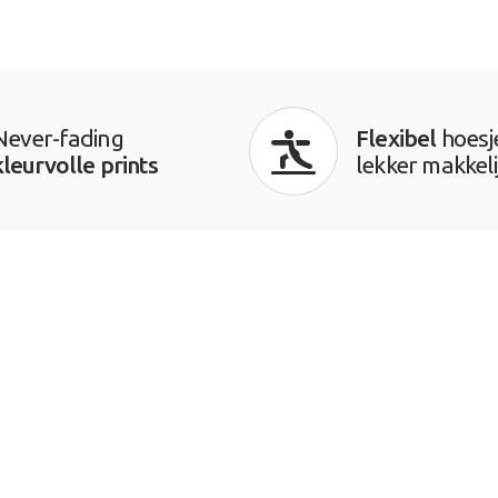
Never-fading
Flexibel
hoesj
kleurvolle prints
lekker makkeli