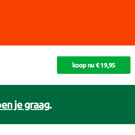
koop nu € 19,95
en je graag
.