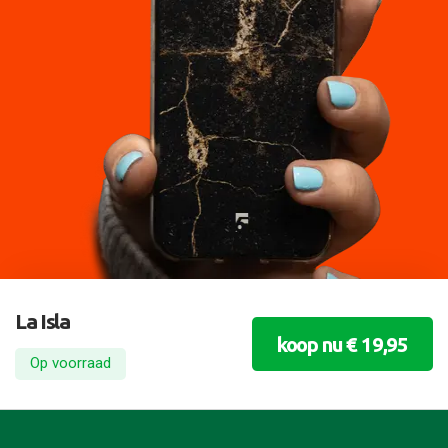
La Isla
koop nu € 19,95
Op voorraad