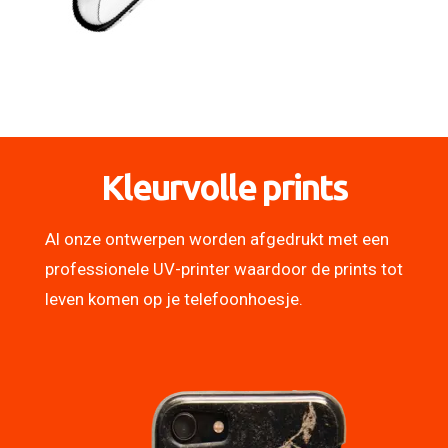
Kleurvolle prints
Al onze ontwerpen worden afgedrukt met een
professionele UV-printer waardoor de prints tot
leven komen op je telefoonhoesje.