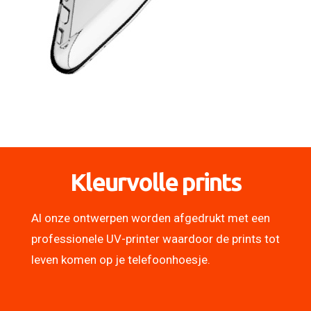
Kleurvolle prints
Al onze ontwerpen worden afgedrukt met een
professionele UV-printer waardoor de prints tot
leven komen op je telefoonhoesje.