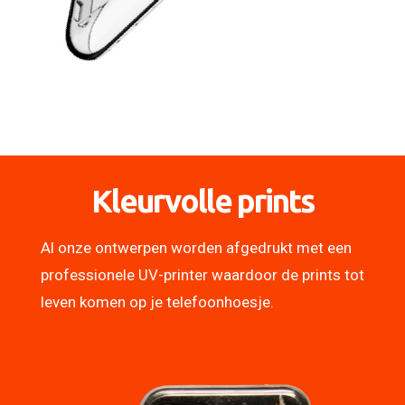
Kleurvolle prints
Al onze ontwerpen worden afgedrukt met een
professionele UV-printer waardoor de prints tot
leven komen op je telefoonhoesje.