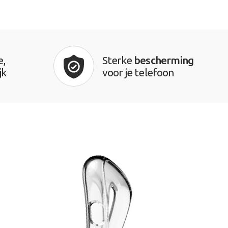
e,
Sterke
bescherming
jk
voor je telefoon