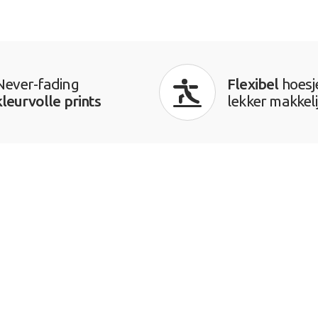
Never-fading
Flexibel
hoesj
kleurvolle prints
lekker makkeli