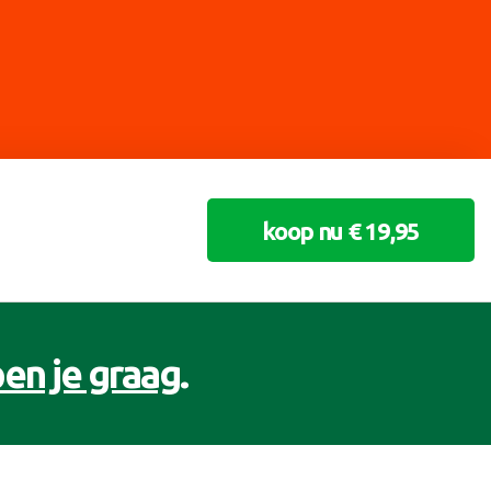
koop nu € 19,95
en je graag
.