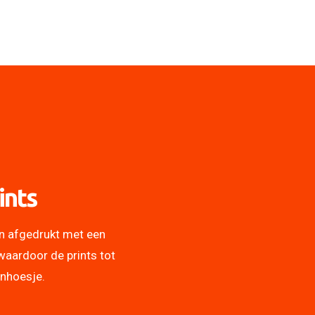
ints
n afgedrukt met een
waardoor de prints tot
onhoesje.