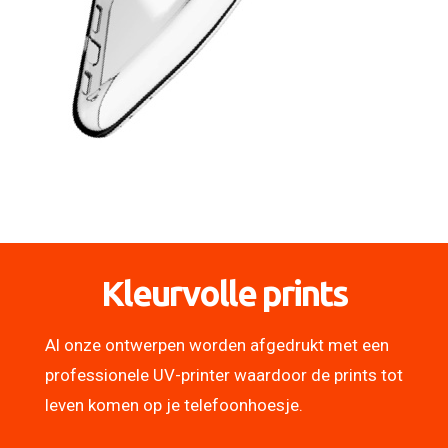
Kleurvolle prints
Al onze ontwerpen worden afgedrukt met een
professionele UV-printer waardoor de prints tot
leven komen op je telefoonhoesje.