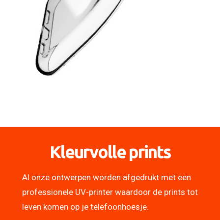
Kleurvolle prints
Al onze ontwerpen worden afgedrukt met een
professionele UV-printer waardoor de prints tot
leven komen op je telefoonhoesje.